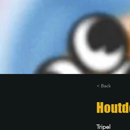
< Back
Houtd
Tripel