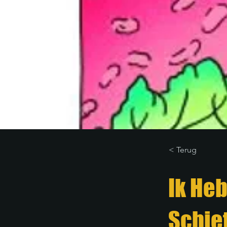
< Terug
Ik He
Schie